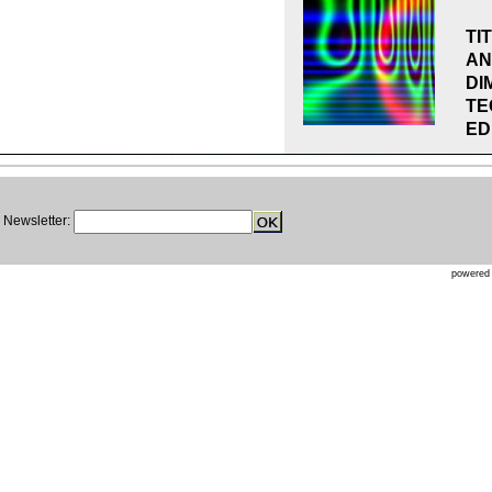
TI
AN
DI
TE
ED
Newsletter:
powere