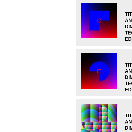
TI
AN
DI
TE
ED
TI
AN
DI
TE
ED
TI
AN
DI