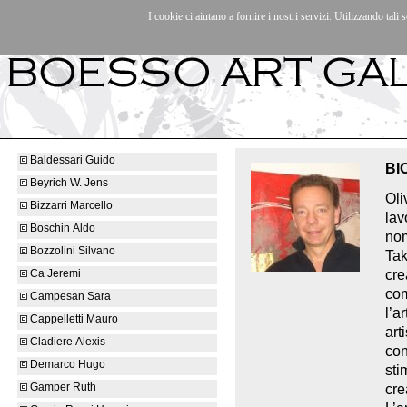
I cookie ci aiutano a fornire i nostri servizi. Utilizzando tali s
Artisti
|
Mostre/Eventi
|
La galleria
|
Contatti
|
Baldessari Guido
BI
Beyrich W. Jens
Oli
Bizzarri Marcello
lav
Boschin Aldo
nom
Bozzolini Silvano
Tak
cre
Ca Jeremi
com
Campesan Sara
l’a
Cappelletti Mauro
art
Cladiere Alexis
con
Demarco Hugo
sti
Gamper Ruth
cre