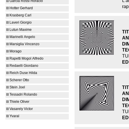
L’
Garcia Rossi Horacio
rap
Hotter Gerhard
Krasberg Carl
Laveri Giorgio
Lutun Maxime
TI
Marinelli Angelo
AN
DI
Marsiglia Vincenzo
TE
Morago
TU
Rapetti Mogol Alfredo
ED
Redaelli Giordano
Reich Duse Hilda
Scherer Otto
TI
Stein Joel
AN
Tessadri Rolando
DI
Thiele Oliver
TE
Vasarely Victor
TU
Yvaral
ED