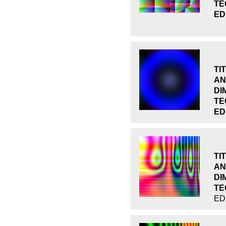
TE
ED
TI
AN
DI
TE
ED
TI
AN
DI
TE
ED