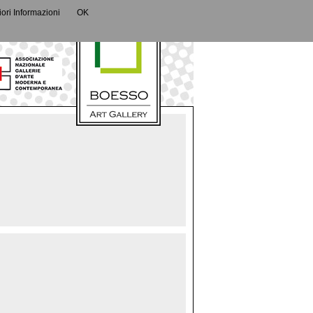
IT
|
DE
ori Informazioni
OK