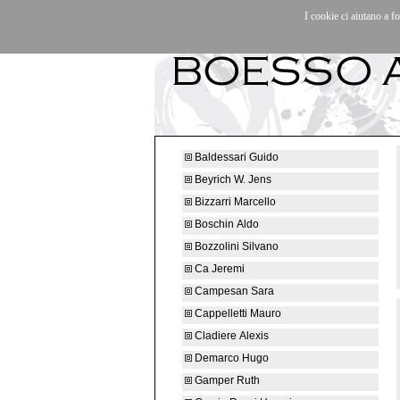
I cookie ci aiutano a fo
Artisti
|
Mostre/Eventi
|
La galleria
|
Conta
Baldessari Guido
Beyrich W. Jens
Bizzarri Marcello
Boschin Aldo
Bozzolini Silvano
Ca Jeremi
Campesan Sara
Cappelletti Mauro
Cladiere Alexis
Demarco Hugo
Gamper Ruth