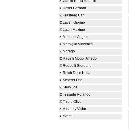
Garcia Rossi Horacio
Hotter Gerhard
Krasberg Carl
Laveri Giorgio
Lutun Maxime
Marinelli Angelo
Marsiglia Vincenzo
Morago
Rapetti Mogol Alfredo
Redaelli Giordano
Reich Duse Hilda
Scherer Otto
Stein Joel
Tessadri Rolando
Thiele Oliver
Vasarely Victor
Yvaral