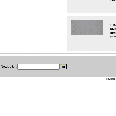
TIT
ANN
DIM
TEC
Newsletter:
powere