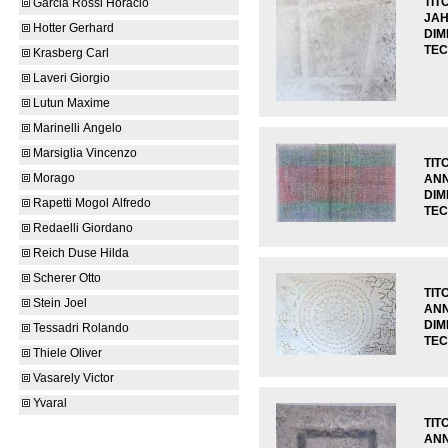
TIT
Garcia Rossi Horacio
JA
Hotter Gerhard
DIM
TEC
Krasberg Carl
Laveri Giorgio
Lutun Maxime
Marinelli Angelo
Marsiglia Vincenzo
TIT
Morago
AN
DIM
Rapetti Mogol Alfredo
TEC
Redaelli Giordano
Reich Duse Hilda
Scherer Otto
TIT
Stein Joel
AN
DIM
Tessadri Rolando
TEC
Thiele Oliver
Vasarely Victor
Yvaral
TIT
AN