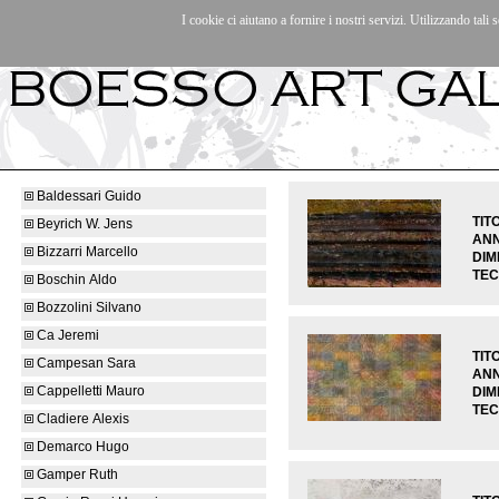
I cookie ci aiutano a fornire i nostri servizi. Utilizzando tali s
Artisti
|
Mostre/Eventi
|
La galleria
|
Contatti
|
Baldessari Guido
TIT
Beyrich W. Jens
AN
Bizzarri Marcello
DIM
TEC
Boschin Aldo
Bozzolini Silvano
Ca Jeremi
TIT
Campesan Sara
ANN
Cappelletti Mauro
DIM
TEC
Cladiere Alexis
Demarco Hugo
Gamper Ruth