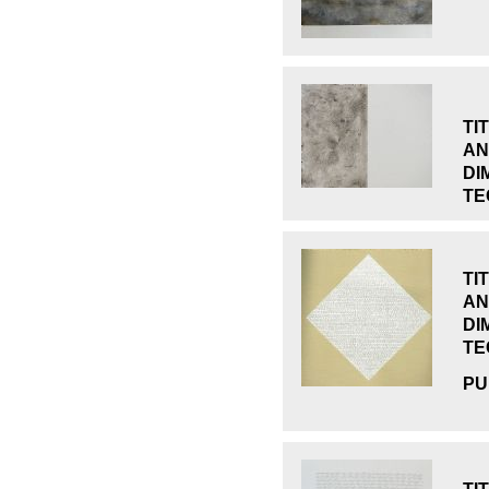
TI
AN
DI
TE
TI
AN
DI
TE
PU