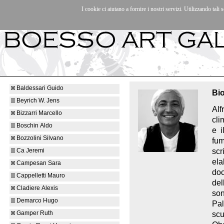
I cookie ci aiutano a fornire i nostri servizi. Utilizzando tali s
Artisti
|
Mostre/Eventi
|
La galleria
|
Contatti
|
Baldessari Guido
Bio
Beyrich W. Jens
Alf
Bizzarri Marcello
cli
Boschin Aldo
e i
Bozzolini Silvano
fum
scr
Ca Jeremi
ela
Campesan Sara
do
Cappelletti Mauro
del
Cladiere Alexis
son
Demarco Hugo
Pal
Gamper Ruth
scu