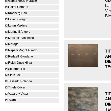
Obe
Garcia Rossi Horacio
Lau
Hotter Gerhard
Ven
Krasberg Carl
Bie
Laveri Giorgio
Lutun Maxime
Marinelli Angelo
Marsiglia Vincenzo
Morago
Rapetti Mogol Alfredo
TI
AN
Redaelli Giordano
DI
Reich Duse Hilda
TE
Scherer Otto
Stein Joel
Tessadri Rolando
Thiele Oliver
TI
Vasarely Victor
AN
Yvaral
DI
TE