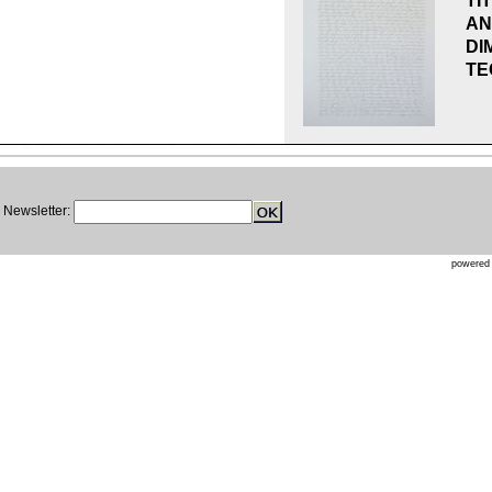
TI
AN
DI
TE
Newsletter:
powere