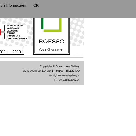
IT
|
DE
ori Informazioni
OK
011
|
2010
|
Copyright © Boesso Art Gallery
Via Maestri del Lavoro 1 - 39100 - BOLZANO
info@boessoartgallery.it
P. IVA 02681200214