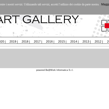
rnire i nostri servizi. Utilizzando tali servizi, accetti l`utilizzo dei cookie da parte nostra.
Maggi
tti
|
020
|
2019
|
2018
|
2017
|
2016
|
2015
|
2014
|
2013
|
2012
|
2
powered
Be@Work Informatica S.r.l.