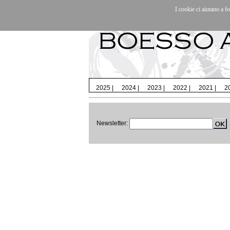
I cookie ci aiutano a fo
Artisti
|
Mostre/Eventi
|
La galleria
|
Conta
2025
|
2024
|
2023
|
2022
|
2021
|
2
Newsletter: